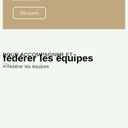
Découvrir
POUR ACCOMPAGNER ET
fédérer les équipes