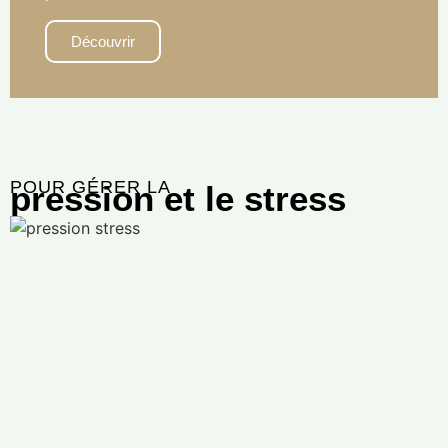
Découvrir
POUR GÉRER LA
pression et le stress