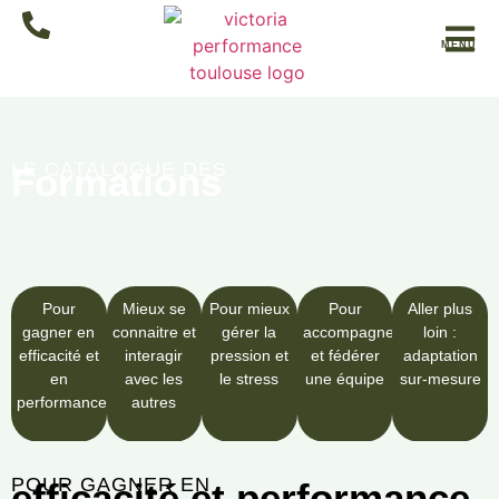
MENU
LE CATALOGUE DES
Formations
Pour
Mieux se
Pour mieux
Pour
Aller plus
gagner en
connaitre et
gérer la
accompagner
loin :
efficacité et
interagir
pression et
et fédérer
adaptation
en
avec les
le stress
une équipe
sur-mesure
performance
autres
POUR GAGNER EN
efficacité et performance