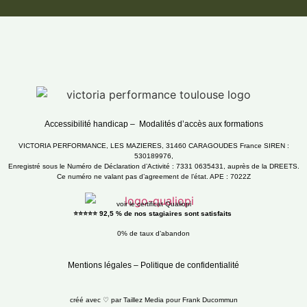
Accessibilité handicap
–
Modalités d’accès aux formations
VICTORIA PERFORMANCE, LES MAZIERES, 31460 CARAGOUDES France SIREN :
530189976,
Enregistré sous le Numéro de Déclaration d’Activité : 7331 0635431, auprès de la DREETS.
Ce numéro ne valant pas d’agreement de l’état. APE : 7022Z
voir le certificat Qualiopi
⭐⭐⭐⭐⭐ 92,5 % de nos stagiaires sont satisfaits
0% de taux d’abandon
Mentions légales
–
Politique de confidentialité
créé avec ♡ par Taillez Media pour Frank Ducommun