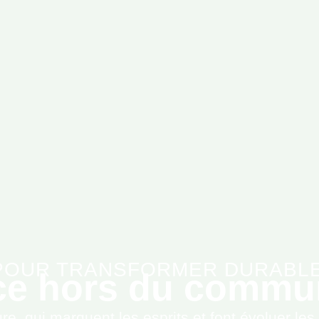
POUR TRANSFORMER DURABL
ce hors du commu
, qui marquent les esprits et font évoluer les